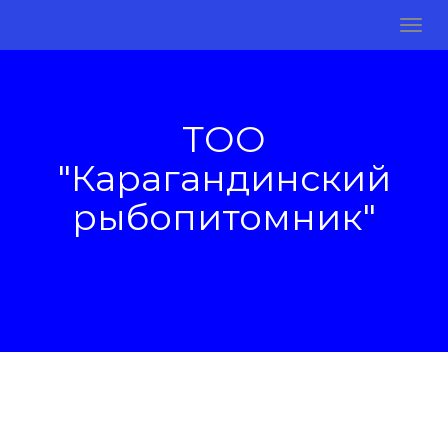
ТОО
"Карагандинский
рыбопитомник"