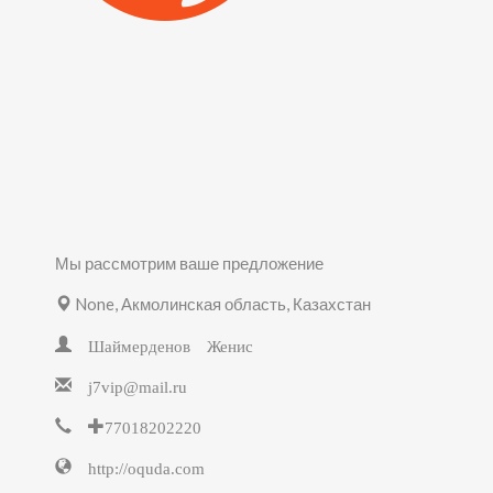
Мы рассмотрим ваше предложение
None, Акмолинская область, Казахстан
Шаймерденов Женис
j7vip@mail.ru
+77018202220
http://oquda.com