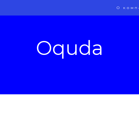
О комп
Oquda